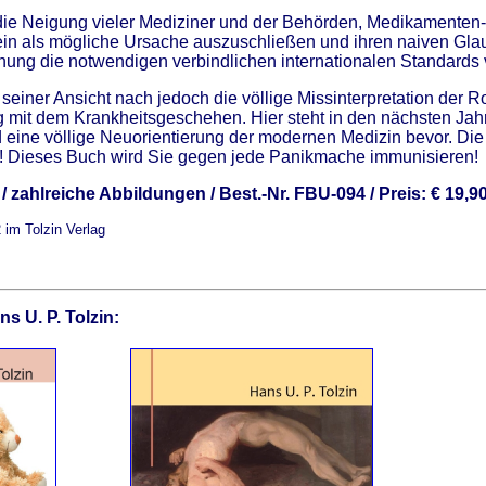
fen die Neigung vieler Mediziner und der Behörden, Medikament
ein als mögliche Ursache auszuschließen und ihren naiven Gla
chung die notwendigen verbindlichen internationalen Standards v
seiner Ansicht nach jedoch die völlige Missinterpretation der R
mit dem Krankheitsgeschehen. Hier steht in den nächsten Jah
ine völlige Neuorientierung der modernen Medizin bevor. Di
 Dieses Buch wird Sie gegen jede Panikmache immunisieren!
/ zahlreiche Abbildungen / Best.-Nr. FBU-094 / Preis: € 19,9
 im Tolzin Verlag
s U. P. Tolzin: