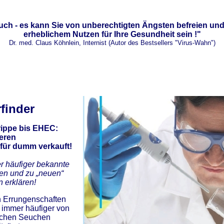
uch - es kann Sie von unberechtigten Ängsten befreien un
erheblichem Nutzen für Ihre Gesundheit sein !"
Dr. med. Claus Köhnlein, Internist (Autor des Bestsellers "Virus-Wahn")
finder
ippe bis EHEC:
eren
für dumm verkauft!
r häufiger bekannte
en und zu „neuen“
 erklären!
en Errungenschaften
 immer häufiger von
lichen Seuchen