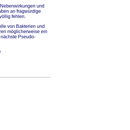
en-Nebenwirkungen und
uben an fragwürdige
öllig fehlen.
olle von Bakterien und
ren möglicherweise ein
e nächste Pseudo-
0