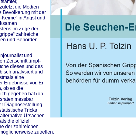
tsämter,
zuletzt die Medien
e Bevölkerung mit der
r-Keime“ in Angst und
rksamen
stens im Zuge der
rippe“ zahlreiche
ten und Behörden
injournalist und
n Zeitschrift „impf-
rüche dieses und des
ibisch analysiert und
rstmals eine
 Ergebnisse vor. Er
, ob es die
ich gegeben hat (ob
gsraten messbar
der Diagnosestellung
atistische Tricks
alternative Ursachen
als die offiziell
e der zahlreichen
öglicherweise zutreffen.