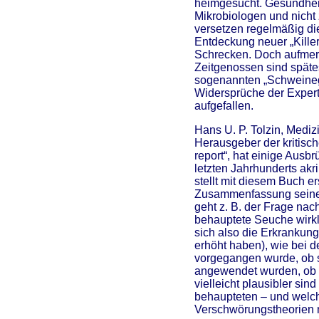
heimgesucht. Gesundhei
Mikrobiologen und nicht 
versetzen regelmäßig di
Entdeckung neuer „Kille
Schrecken. Doch aufme
Zeitgenossen sind späte
sogenannten „Schweineg
Widersprüche der Exper
aufgefallen.
Hans U. P. Tolzin, Mediz
Herausgeber der kritische
report“, hat einige Ausb
letzten Jahrhunderts akr
stellt mit diesem Buch e
Zusammenfassung seiner
geht z. B. der Frage nach
behauptete Seuche wirkl
sich also die Erkrankun
erhöht haben), wie bei 
vorgegangen wurde, ob st
angewendet wurden, ob 
vielleicht plausibler sind 
behaupteten – und welch
Verschwörungstheorien m